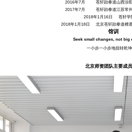
2016
7
年
月 苍轩跆拳道山西汾阳
2017
7
年
月 苍轩跆拳道江苏常州
2018
1
16
年
月
日 苍轩学
2018
1
18
年
月
日 北京苍轩跆拳道檀
馆训
Seek small changes, not big 
一小步一小步地扭转乾坤
北京师资团队主要成