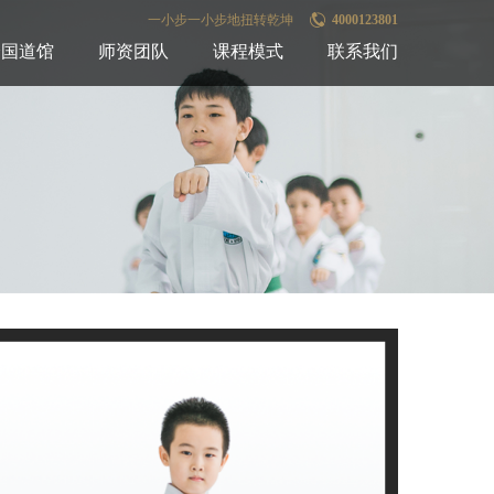
一小步一小步地扭转乾坤
4000123801
全国道馆
师资团队
课程模式
联系我们