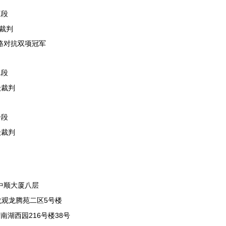
三段
裁判
路对抗双项冠军
二段
级裁判
一段
级裁判
中顺大厦八层
5
龙观龙腾苑二区
号楼
216
38
街南湖西园
号楼
号