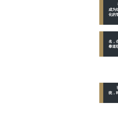
成为
化的
名，
拳道
统，