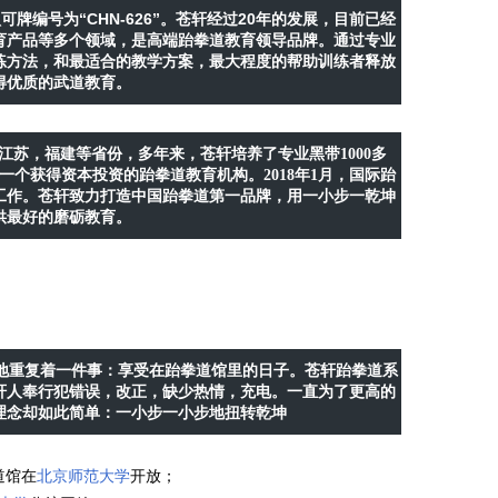
“CHN-626”
20
认可牌编号为
。苍轩经过
年的发展，目前已经
育产品等多个领域，是高端跆拳道教育领导品牌。通过专业
练方法，和最适合的教学方案，最大程度的帮助训练者释放
得优质的武道教育。
江苏，福建等省份，多年来，苍轩培养了专业黑带1000多
一个获得资本投资的跆拳道教育机构。2018年1月，国际跆
工作。苍轩致力打造中国跆拳道第一品牌，用一小步一乾坤
供最好的磨砺教育。
地重复着一件事：享受在跆拳道馆里的日子。苍轩跆拳道系
轩人奉行犯错误，改正，缺少热情，充电。一直为了更高的
理念却如此简单：一小步一小步地扭转乾坤
道馆在
北京师范大学
开放；