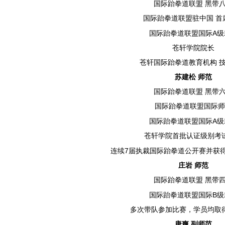
国际跆拳道联盟
黑带
国际跆拳道联盟驻中国
首
A
国际跆拳道联盟国际
级
苍轩学院院长
苍轩国际跆拳道教育机构
苏建松
师范
国际跆拳道联盟
黑带
国际跆拳道联盟国际师
A
国际跆拳道联盟国际
级
苍轩学院首批认证级别考
7
连续
届执裁国际跆拳道公开赛并获
庄岩
师范
国际跆拳道联盟
黑带
B
国际跆拳道联盟国际
级
多次带队参加比赛，学员均取
唐爽
副师范