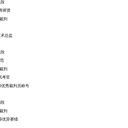
八段
席师贤
裁判
技术总监
六段
范
裁判
试考官
得优秀裁判员称号
四段
裁判
得优异赛绩