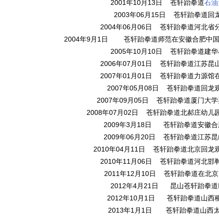
2001
10
13
年
月
日 苍轩跆拳道
石油
2003
06
15
年
月
日 苍轩跆拳道回
2004
06
06
年
月
日 苍轩跆拳道河北省
2004
9
1
年
月
日 苍轩跆拳道师范在安徽合肥中国
2005
10
10
年
月
日 苍轩跆拳道建华
2006
07
01
年
月
日 苍轩跆拳道江苏昆
2007
01
01
年
月
日 苍轩跆拳道力源馆
2007
05
08
年
月
日 苍轩跆拳道回龙
2007
09
05
年
月
日 苍轩跆拳道厦门大学
2008
07
02
年
月
日 苍轩跆拳道北郝庄幼儿
2009
3
18
年
月
日
苍轩跆拳道安徽合
2009
06
20
年
月
日 苍轩跆拳道江苏昆
2010
04
11
年
月
日 苍轩跆拳道北京回龙
2010
11
06
年
月
日 苍轩跆拳道河北邯
2011
12
10
年
月
日 苍轩跆拳道在北京
2012
4
21
年
月
日
昆山苍轩跆拳道
2012
10
1
年
月
日 苍轩跆拳道山西
2013
1
1
年
月
日 苍轩跆拳道山西太