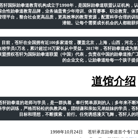
1998
苍轩国际跆拳道教育机构成立于
年，是国际跆拳道联盟认证机构，
综合性跆拳道教育品牌，业务涵盖青少年培训、体育赛事、职业教育、体
管理平台，整合社会更高品质，更高效率的教育资源，配置科学合理的训
潜能。让每个需要成长机会的人都能获
目前，苍轩在全国拥有近100多家道馆，覆盖北京，上海，山西，河北，
在校学员1万名，累计超过10万家长从中受益。2017年，苍轩跆拳道成为第
联盟授权苍轩为国际跆拳道联盟（中国）代表，负责在中国的跆拳道推广
的企业文化，让跆拳道给每一个孩子提
道馆介绍
苍轩跆拳道的老师与学员，是一群执着，奉行简单原则的人；多年来不断
科学的训练，严格而轻松的执教风格，团结谦和亲如兄弟姐妹的学员，苍
目标和理想，不断摸索，前行。任凭诱惑漫天飞舞，苍轩人的
1998
10
24
年
月
日 苍轩承言跆拳道首个专门