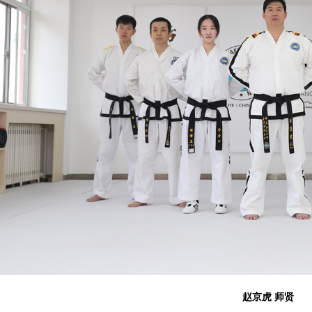
赵京虎
师贤