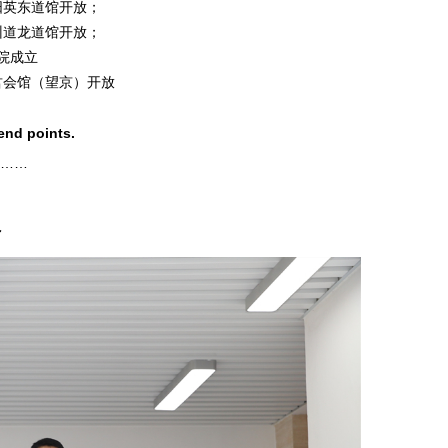
英东道馆开放；
道龙道馆开放；
院成立
君会馆（望京）开放
end points.
……
员